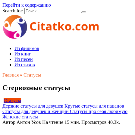
Перейти к содержанию
Search for:
Из фильмов
Из книг
Из песен
Из стихов
Главная
»
Статусы
Стервозные статусы
Статусы
Дерзкие статусы для девушек
Крутые статусы для пацанов
Статусы для девушек и женщин
Статусы про себя любимую
Женские статусы
Автор
Антон Усов
На чтение
15 мин.
Просмотров
40.3k.