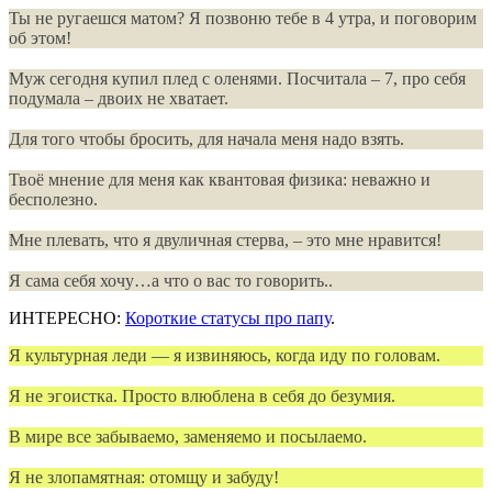
Ты не ругаешся матом? Я позвоню тебе в 4 утра, и поговорим
об этом!
Муж сегодня купил плед с оленями. Посчитала – 7, про себя
подумала – двоих не хватает.
Для того чтобы бросить, для начала меня надо взять.
Твоё мнение для меня как квантовая физика: неважно и
бесполезно.
Мне плевать, что я двуличная стерва, – это мне нравится!
Я сама себя хочу…а что о вас то говорить..
ИНТЕРЕСНО:
Короткие статусы про папу
.
Я культурная леди — я извиняюсь, когда иду по головам.
Я не эгоистка. Просто влюблена в себя до безумия.
В мире все забываемо, заменяемо и посылаемо.
Я не злопамятная: отомщу и забуду!