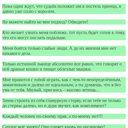
Пока одни ждут, что судьба положит им в постель принца, я
давно уже сплю с королем.
Не можете найти ко мне подход? Обходите!
Кто желает узнать меня поближе, тот пусть будет готов к тому,
что его могут послать подальше.
Меня боятся только слабые люди. А до их мнения мне нет
никакого дела.
Только истинной львице абсолютно все равно, что говорят о
ней драные кошки и пищат облезлые мышки.
Мне нравится с тобой играть, как с чем-то неопределённым,
заманчивым и далеко не идеальным, а ты думаешь, что я без
ума от тебя. Милый, пригнись – высоко летишь…
Зачем строить из себя гламурную стерву, если тебе не только
до стервы далеко, но и дура звучит, как комплимент?
Каждый человек по-своему прав, а по-моему нет!!!
Сердце моё занято! Оно гоняет кровь по организму!