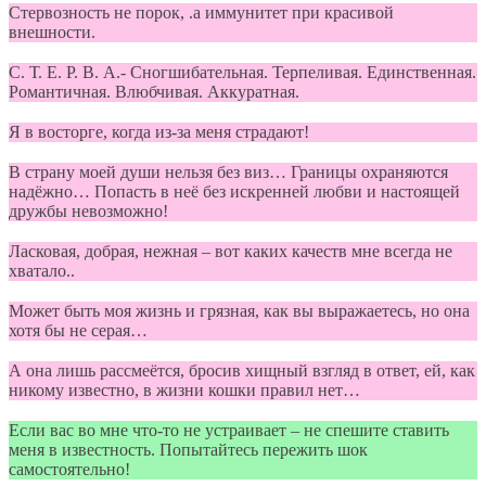
Cтервозность не порок, .а иммунитет при красивой
внешности.
С. Т. Е. Р. В. А.- Сногшибательная. Терпеливая. Единственная.
Романтичная. Влюбчивая. Аккуратная.
Я в восторге, когда из-за меня страдают!
В страну моей души нельзя без виз… Границы охраняются
надёжно… Попасть в неё без искренней любви и настоящей
дружбы невозможно!
Ласковая, добрая, нежная – вот каких качеств мне всегда не
хватало..
Может быть моя жизнь и грязная, как вы выражаетесь, но она
хотя бы не серая…
А она лишь рассмеётся, бросив хищный взгляд в ответ, ей, как
никому известно, в жизни кошки правил нет…
Если вас во мне что-то не устраивает – не спешите ставить
меня в известность. Попытайтесь пережить шок
самостоятельно!