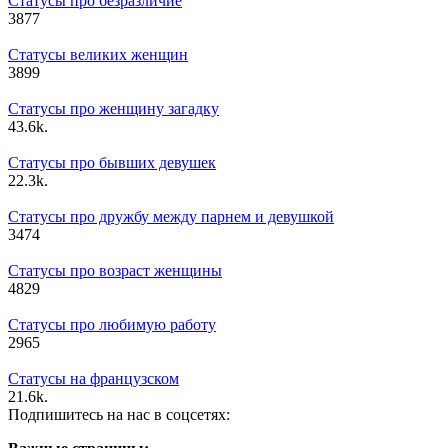
Статусы про безразличие
3
877
Статусы великих женщин
3
899
Статусы про женщину загадку
4
3.6k.
Статусы про бывших девушек
2
2.3k.
Статусы про дружбу между парнем и девушкой
3
474
Статусы про возраст женщины
4
829
Статусы про любимую работу
2
965
Статусы на французском
2
1.6k.
Подпишитесь на нас в соцсетях: