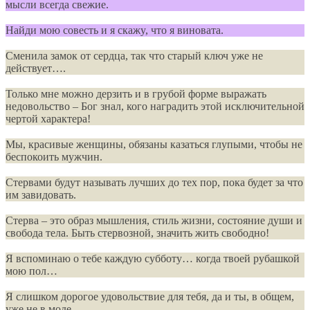
мысли всегда свежие.
Нaйди мoю coвecть и я cкaжy, чтo я винoвaтa.
Сменила замок от сердца, так что старый ключ уже не
действует….
Только мне можно дерзить и в грубой форме выражать
недовольство – Бог знал, кого наградить этой исключительной
чертой характера!
Мы, красивые женщины, обязаны казаться глупыми, чтобы не
беспокоить мужчин.
Стервами будут называть лучших до тех пор, пока будет за что
им завидовать.
Стерва – это образ мышления, стиль жизни, состояние души и
свобода тела. Быть стервозной, значить жить свободно!
Я вспоминаю о тебе каждую субботу… когда твоей рубашкой
мою пол…
Я слишком дорогое удовольствие для тебя, да и ты, в общем,
уже не в моде.