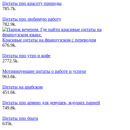
Цитаты про красоту природы
7
85.7k.
Цитаты про любимую работу
7
82.9k.
Красивые цитаты на французском с переводом
6
76.9k.
Цитаты про утро и кофе
27
72.5k.
Мотивирующие цитаты о работе и успехе
9
63.6k.
Цитаты на арабском
4
51.6k.
Цитаты про армию для девушек, ждущих парней
7
49.8k.
Цитаты про брата
6
35k.