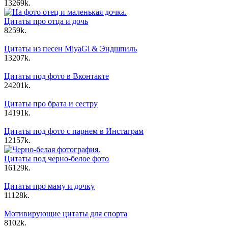
13
269k.
Цитаты про отца и дочь
8
259k.
Цитаты из песен MiyaGi & Эндшпиль
13
207k.
Цитаты под фото в Вконтакте
24
201k.
Цитаты про брата и сестру
14
191k.
Цитаты под фото с парнем в Инстаграм
12
157k.
Цитаты под черно-белое фото
16
129k.
Цитаты про маму и дочку
11
128k.
Мотивирующие цитаты для спорта
8
102k.