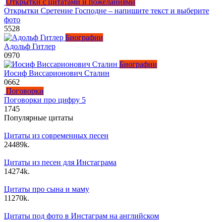
Открытки с цитатами и пожеланиями
Открытки Сретение Господне – напишите текст и выберите
фото
5
528
Биографии
Адольф Гитлер
0
970
Биографии
Иосиф Виссарионович Сталин
0
662
Поговорки
Поговорки про цифру 5
1
745
Популярные цитаты
Цитаты из современных песен
24
489k.
Цитаты из песен для Инстаграма
14
274k.
Цитаты про сына и маму
11
270k.
Цитаты под фото в Инстаграм на английском