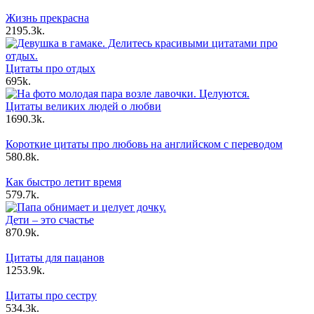
Жизнь прекрасна
21
95.3k.
Цитаты про отдых
6
95k.
Цитаты великих людей о любви
16
90.3k.
Короткие цитаты про любовь на английском с переводом
5
80.8k.
Как быстро летит время
5
79.7k.
Дети – это счастье
8
70.9k.
Цитаты для пацанов
12
53.9k.
Цитаты про сестру
5
34.3k.