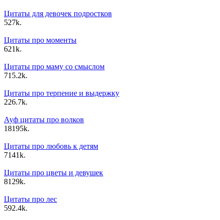
Цитаты для девочек подростков
5
27k.
Цитаты про моменты
6
21k.
Цитаты про маму со смыслом
7
15.2k.
Цитаты про терпение и выдержку
22
6.7k.
Ауф цитаты про волков
18
195k.
Цитаты про любовь к детям
7
141k.
Цитаты про цветы и девушек
8
129k.
Цитаты про лес
5
92.4k.