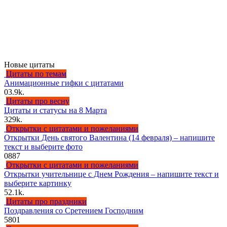
Новые цитаты
Цитаты по темам
Анимационные гифки с цитатами
0
3.9k.
Цитаты про весну
Цитаты и статусы на 8 Марта
3
29k.
Открытки с цитатами и пожеланиями
Открытки День святого Валентина (14 февраля) – напишите
текст и выберите фото
0
887
Открытки с цитатами и пожеланиями
Открытки учительнице с Днем Рождения – напишите текст и
выберите картинку
5
2.1k.
Цитаты про праздники
Поздравления со Сретением Господним
5
801