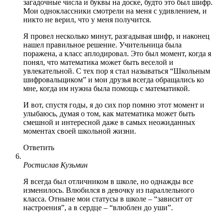
загадочные числа и буквы на доске, будто это был шифр.
Мои одноклассники смотрели на меня с удивлением, и
никто не верил, что у меня получится.
Я провел несколько минут, разгадывая шифр, и наконец
нашел правильное решение. Учительница была
поражена, а класс аплодировал. Это был момент, когда я
понял, что математика может быть веселой и
увлекательной. С тех пор я стал называться “Школьным
шифровальщиком” и мои друзья всегда обращались ко
мне, когда им нужна была помощь с математикой.
И вот, спустя годы, я до сих пор помню этот момент и
улыбаюсь, думая о том, как математика может быть
смешной и интересной даже в самых неожиданных
моментах своей школьной жизни.
Ответить
Ростислав Кузьмин
Я всегда был отличником в школе, но однажды все
изменилось. Влюбился в девочку из параллельного
класса. Отныне мои статусы в школе – “зависит от
настроения”, а в сердце – “влюблен до уши”.