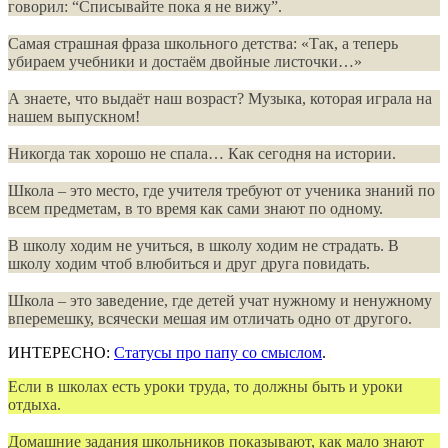
говорил: “Списывайте пока я не вижу”.
Самая страшная фраза школьного детства: «Так, а теперь
убираем учебники и достаём двойные листочки…»
А знаете, что выдаёт наш возраст? Музыка, которая играла на
нашем выпускном!
Никогда так хорошо не спала… Как сегодня на истории.
Школа – это место, где учителя требуют от ученика знаний по
всем предметам, в то время как сами знают по одному.
В школу ходим не учиться, в школу ходим не страдать. В
школу ходим чтоб влюбиться и друг друга повидать.
Школа – это заведение, где детей учат нужному и ненужному
вперемешку, всячески мешая им отличать одно от другого.
ИНТЕРЕСНО:
Статусы про папу со смыслом
.
Если в школах есть уроки труда, то должны быть и уроки
отдыха.
Домашние задания школьников показывают, как мало знают