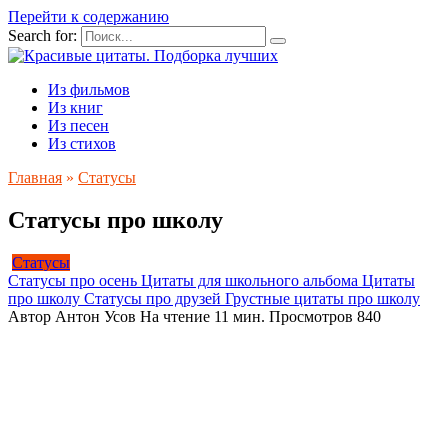
Перейти к содержанию
Search for:
Из фильмов
Из книг
Из песен
Из стихов
Главная
»
Статусы
Статусы про школу
Статусы
Статусы про осень
Цитаты для школьного альбома
Цитаты
про школу
Статусы про друзей
Грустные цитаты про школу
Автор
Антон Усов
На чтение
11 мин.
Просмотров
840