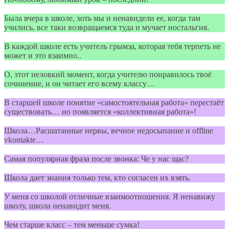
Была вчера в школе, хоть мы и ненавидели ее, когда там
учились, все таки возвращаемся туда и мучает ностальгия.
В каждой школе есть учитель грымза, которая тебя терпеть не
может и это взаимно..
О, этот неловкий момент, когда учителю понравилось твоё
сочинение, и он читает его всему классу…
В старшей школе понятие «самостоятельная работа» перестаёт
существовать… но появляется «коллективная работа»!
Школа…Расшатанные нервы, вечное недосыпание и offline
vkontakte…
Самая популярная фраза после звонка: Че у нас щас?
Школа дает знания только тем, кто согласен их взять.
У меня со школой отличные взаимоотношения. Я ненавижу
школу, школа ненавидит меня.
Чем старше класс – тем меньше сумка!