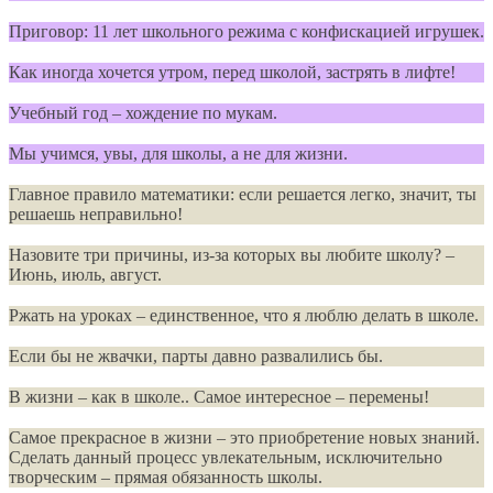
Приговор: 11 лет школьного режима с конфискацией игрушек.
Как иногда хочется утром, перед школой, застрять в лифте!
Учебный год – хождение по мукам.
Мы учимся, увы, для школы, а не для жизни.
Главное правило математики: если решается легко, значит, ты
решаешь неправильно!
Назовите три причины, из-за которых вы любите школу? –
Июнь, июль, август.
Ржать на уроках – единственное, что я люблю делать в школе.
Если бы не жвачки, парты давно развалились бы.
В жизни – как в школе.. Самое интересное – перемены!
Самое прекрасное в жизни – это приобретение новых знаний.
Сделать данный процесс увлекательным, исключительно
творческим – прямая обязанность школы.