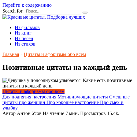
Перейти к содержанию
Search for:
Из фильмов
Из книг
Из песен
Из стихов
Главная
»
Цитаты и афоризмы обо всем
Позитивные цитаты на каждый день
Цитаты и афоризмы обо всем
Для поднятия настроения
Мотивирующие цитаты
Смешные
цитаты про женщин
Про хорошее настроение
Про смех и
улыбку
Автор
Антон Усов
На чтение
7 мин.
Просмотров
15.4k.