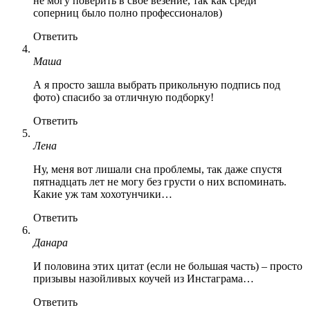
не могу поверить в свое везение, так как среди
соперниц было полно профессионалов)
Ответить
Маша
А я просто зашла выбрать прикольную подпись под
фото) спасибо за отличную подборку!
Ответить
Лена
Ну, меня вот лишали сна проблемы, так даже спустя
пятнадцать лет не могу без грусти о них вспоминать.
Какие уж там хохотунчики…
Ответить
Данара
И половина этих цитат (если не большая часть) – просто
призывы назойливых коучей из Инстаграма…
Ответить