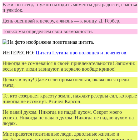
В жизни всегда нужно находить моменты для радости, счастья
и улыбок.
День оценивай к вечеру, а жизнь — к концу. Д. Гербер.
Только мы определяем свои возможности.
ИНТЕРЕСНО:
Цитата Путина про половцев и печенегов.
Никогда не сомневайся в своей привлекательности! Запомни:
весы врут, люди завидуют, а зеркало вообще кривое!
Целься в луну! Даже если промахнешься, окажешься среди
звезд.
Те, кто созерцает красоту земли, находят резервы сил, которые
никогда не иссякнут. Рэйчел Карсон.
Не падай духом. Никогда не падай духом. Секрет моего
успеха. Никогда не падаю духом. Никогда не падаю духом на
людях.
Мне нравятся позитивные люди, довольные жизнью и
улыбающиеся, потому что это влияет и на меня. Криштиану