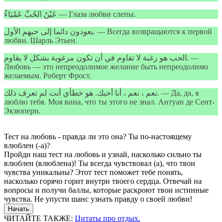
عَيْنُ الحُبِّ عَمْيَاءُ — Глаза любви слепы.
يعودون دائما إلى حبهم الأول. — Всегда возвращаются к первой
любви. Шарль Этьен.
الحب هو رغبة لا تقاوم في أن تكون مرغوبة بشكل لا يقاوم. —
Любовь — это непреодолимое желание быть непреодолимо
желаемым. Роберт Фрост.
نعم ، نعم ، أنا أحبك. هو خطأي أنت لم تعرف ذلك. — Да, да, я
люблю тебя. Моя вина, что ты этого не знал. Антуан де Сент-
Экзюпери.
Тест на любовь - правда ли это она? Ты по-настоящему
влюблен (-а)?
Пройди наш тест на любовь и узнай, насколько сильно ты
влюблен (влюблена)! Ты всегда чувствовал (а), что твои
чувства уникальны? Этот тест поможет тебе понять,
насколько горячо горит внутри твоего сердца. Отвечай на
вопросы и получи баллы, которые раскроют твои истинные
чувства. Не упусти шанс узнать правду о своей любви!
Начать
ЧИТАЙТЕ ТАКЖЕ:
Цитаты про отдых.