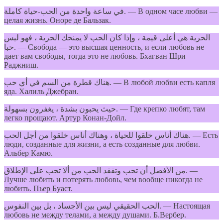
في ساعة واحدة من الحب-حياة كاملة. — В одном часе любви —
целая жизнь. Оноре де Бальзак.
الحرية هي أعلى قيمة ، وإذا كان الحب لا يمنحك الحرية ، فهو ليس
حبا. — Свобода — это высшая ценность, и если любовь не
дает вам свободы, тогда это не любовь. Бхагван Шри
Раджниш.
هناك قطرة من السم في أي حب. — В любой любви есть капля
яда. Халиль Джебран.
حيث يحبون بشدة ، يغفرون بسهولة. — Где крепко любят, там
легко прощают. Артур Конан-Дойл.
هناك أناس خلقوا للحياة ، وهناك أناس خلقوا من أجل الحب. — Есть
люди, созданные для жизни, а есть созданные для любви.
Альбер Камю.
من الأفضل أن تحب وتفقد الحب من ألا تحب على الإطلاق. —
Лучше любить и потерять любовь, чем вообще никогда не
любить. Пьер Буаст.
الحب الحقيقي ليس بين الأجساد ، بل بين النفوس. — Настоящая
любовь не между телами, а между душами. Б.Вербер.