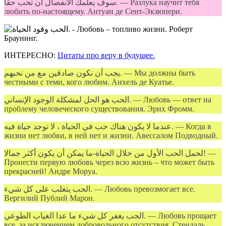
سوف يعلمك الانفصال أن تحب حقا. — Разлука научит тебя
любить по-настоящему. Антуан де Сент-Экзюпери.
ИНТЕРЕСНО:
Цитаты про веру в будущее.
يجب أن نكون صادقين مع من نحبهم. — Мы должны быть
честными с теми, кого любим. Анхель де Куатье.
الحب هو الحل لمشكلة الوجود الإنساني. — Любовь — ответ на
проблему человеческого существования. Эрих Фромм.
عندما لا يكون هناك حب في الحياة ، لا توجد حياة فيه. — Когда в
жизни нет любви, в ней нет и жизни. Авессалом Подводный.
لحمل الحب الأول من خلال الحياة-ما يمكن أن يكون أكثر جمالا! —
Пронести первую любовь через всю жизнь – что может быть
прекрасней! Андре Моруа.
الحب يتغلب على كل شيء. — Любовь превозмогает все.
Вергилий Публий Марон.
الحب يغفر كل شيء ما عدا الغياب الطوعي. — Любовь прощает
все, за исключением добровольного отсутствия. Стендаль.