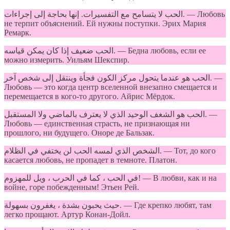
الحب لا يتسامح مع التفسيرات. إنها بحاجة إلى إجراءات. — Любовь
не терпит объяснений. Ей нужны поступки. Эрих Мария
Ремарк.
الحب ضعيف إذا كان يمكن قياسه. — Бедна любовь, если ее
можно измерить. Уильям Шекспир.
الحب هو عندما يتحول مركز الكون فجأة وينتقل إلى شخص آخر. —
Любовь — это когда центр вселенной внезапно смещается и
перемещается в кого-то другого. Айрис Мёрдок.
الحب هو الشغف الوحيد الذي لا يعترف بالماضي ولا المستقبل. —
Любовь — единственная страсть, не признающая ни
прошлого, ни будущего. Оноре де Бальзак.
الشخص الذي لمسه الحب لن يختفي في الظلام. — Тот, до кого
касается любовь, не пропадет в темноте. Платон.
في الحب ، كما في الحرب ، ويل للمهزوم! — В любви, как и на
войне, горе побежденным! Этьен Рей.
حيث يحبون بشدة ، يغفرون بسهولة. — Где крепко любят, там
легко прощают. Артур Конан-Дойл.