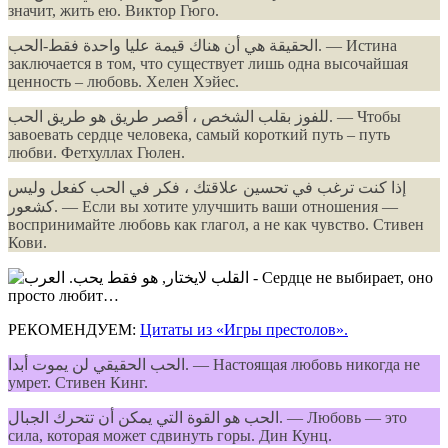
значит, жить ею. Виктор Гюго.
الحقيقة هي أن هناك قيمة عليا واحدة فقط-الحب. — Истина
заключается в том, что существует лишь одна высочайшая
ценность – любовь. Хелен Хэйес.
للفوز بقلب الشخص ، أقصر طريق هو طريق الحب. — Чтобы
завоевать сердце человека, самый короткий путь – путь
любви. Фетхуллах Гюлен.
إذا كنت ترغب في تحسين علاقتك ، فكر في الحب كفعل وليس
كشعور. — Если вы хотите улучшить ваши отношения —
воспринимайте любовь как глагол, а не как чувство. Стивен
Кови.
РЕКОМЕНДУЕМ:
Цитаты из «Игры престолов».
الحب الحقيقي لن يموت أبدا. — Настоящая любовь никогда не
умрет. Стивен Кинг.
الحب هو القوة التي يمكن أن تتحرك الجبال. — Любовь — это
сила, которая может сдвинуть горы. Дин Кунц.