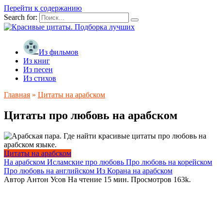
Перейти к содержанию
Search for:
Из фильмов
Из книг
Из песен
Из стихов
Главная
»
Цитаты на арабском
Цитаты про любовь на арабском
Цитаты на арабском
На арабском
Исламские про любовь
Про любовь на корейском
Про любовь на английском
Из Корана на арабском
Автор
Антон Усов
На чтение
15 мин.
Просмотров
163k.