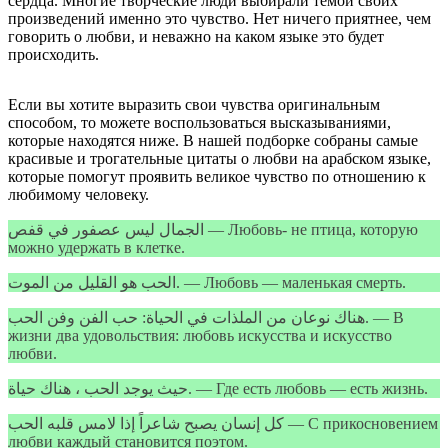
сердца. Многие творческие люди выбирали темой своих
произведений именно это чувство. Нет ничего приятнее, чем
говорить о любви, и неважно на каком языке это будет
происходить.
Если вы хотите выразить свои чувства оригинальным
способом, то можете воспользоваться высказываниями,
которые находятся ниже. В нашей подборке собраны самые
красивые и трогательные цитаты о любви на арабском языке,
которые помогут проявить великое чувство по отношению к
любимому человеку.
الجمال ليس عصفور في قفص — Любовь- не птица, которую
можно удержать в клетке.
الحب هو القليل من الموت. — Любовь — маленькая смерть.
هناك نوعان من الملذات في الحياة: حب الفن وفن الحب. — В
жизни два удовольствия: любовь искусства и искусство
любви.
حيث يوجد الحب ، هناك حياة. — Где есть любовь — есть жизнь.
كل إنسان يصبح شاعراً إذا لامس قلبه الحب — С прикосновением
любви каждый становится поэтом.