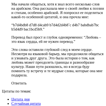
Мы начали общаться, хотя я знал всего несколько слов
на арабском. Она рассказала мне о своей любви к поэзии
и стихам, особенно арабской. Я попросил ее поделиться
какой-то особенной цитатой, и она прочла мне:
“b7d4bdb8 d7d8 d4cab9 b7d4d2d4b8`c d4b7 babdbab7bc
b5d4d9 bac1bcd5b9.”
Перевод был прост и глубок одновременно: “Любовь –
это язык сердца, ей не нужен перевод.”
Эти слова оставили глубокий след в моем сердце.
Несмотря на языковой барьер, мы продолжили общаться
и узнавать друг друга. Это была история о том, как
любовь может преодолеть границы и разнообразие
культур. Наши пути разошлись, но я всегда буду
помнить ту встречу и те мудрые слова, которые она мне
подарила.
Ответить
Цитаты по темам:
Цитата дня
Случайная цитата