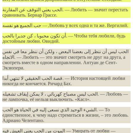
الحب يعني التوقف عن المقارنة. — Любить — значит перестать
сравнивать. Бернар Грассе.
حب الجميع هو نفسه — Любовь у всех одна и та же. Вергилий.
أن تكون محبوبا ، كن جديرا بالحب. — Чтобы тебя любили, будь
достойным любви. Овидий.
الحب ليس أن ننظر إلى بعضنا البعض ، ولكن أن ننظر معا في نفس
الاتجاه. — Любить — это значит смотреть не друг на друга, а
смотреть вместе в одном направлении. Антуан де Сент-
Экзюпери.
قصة الحب الحقيقي لا تنتهي أبدا. — История настоящей любви
никогда не кончается. Ричард Бах.
الحب ليس مصباح كهربائي ، لا يمكن إيقاف تشغيله. — Любовь —
не лампочка, её нельзя выключить. «Касл».
الشيء الوحيد الذي نسعى إليه في الحياة هو الحب. — То
единственное, к чему надо стремиться в жизни, – это любовь.
Адриано Челентано.
الموت من الحب يعني العيش فيه — Умирать от любви —